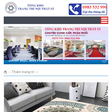
Toggle
navigat
DANH MỤC SẢN PHẨM
Thảm trang trí